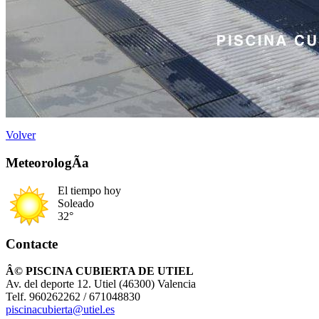
Volver
MeteorologÃ­a
El tiempo hoy
Soleado
32°
Contacte
Â© PISCINA CUBIERTA DE UTIEL
Av. del deporte 12. Utiel (46300) Valencia
Telf. 960262262 / 671048830
piscinacubierta@utiel.es