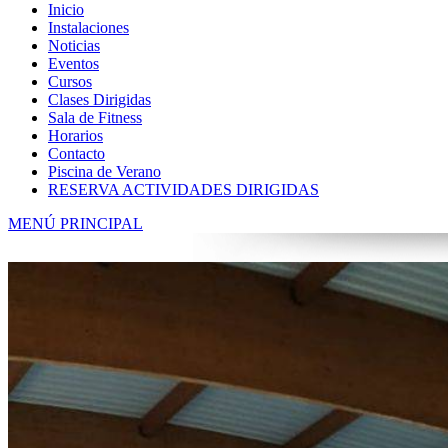
Inicio
Instalaciones
Noticias
Eventos
Cursos
Clases Dirigidas
Sala de Fitness
Horarios
Contacto
Piscina de Verano
RESERVA ACTIVIDADES DIRIGIDAS
MENÚ PRINCIPAL